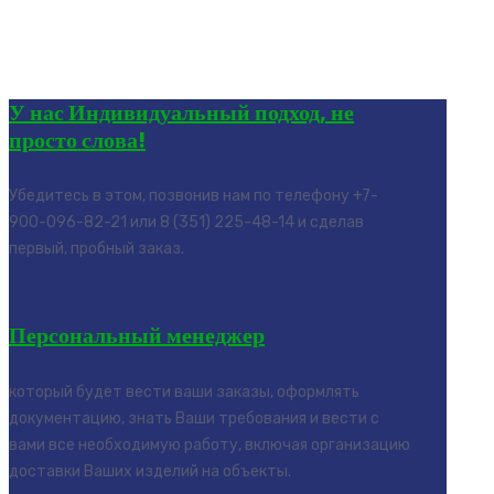
У нас Индивидуальный подход, не
просто слова!
Убедитесь в этом, позвонив нам по телефону +7-
900-096-82-21 или 8 (351) 225-48-14 и сделав
первый, пробный заказ.
Персональный менеджер
который будет вести ваши заказы, оформлять
документацию, знать Ваши требования и вести с
вами все необходимую работу, включая организацию
доставки Ваших изделий на объекты.