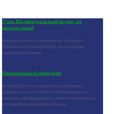
У нас Индивидуальный подход, не
просто слова!
Убедитесь в этом, позвонив нам по телефону +7-
900-096-82-21 или 8 (351) 225-48-14 и сделав
первый, пробный заказ.
Персональный менеджер
который будет вести ваши заказы, оформлять
документацию, знать Ваши требования и вести с
вами все необходимую работу, включая организацию
доставки Ваших изделий на объекты.